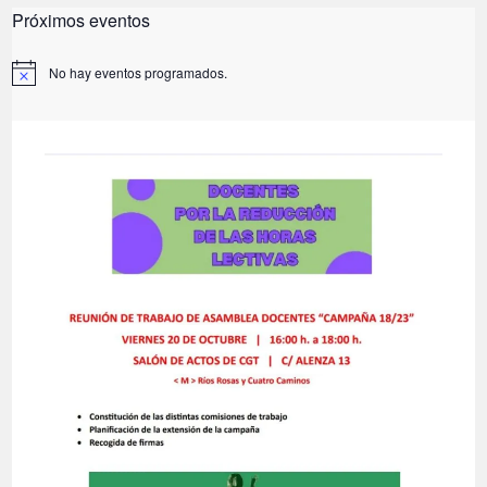
Próximos eventos
No hay eventos programados.
A
v
i
s
o