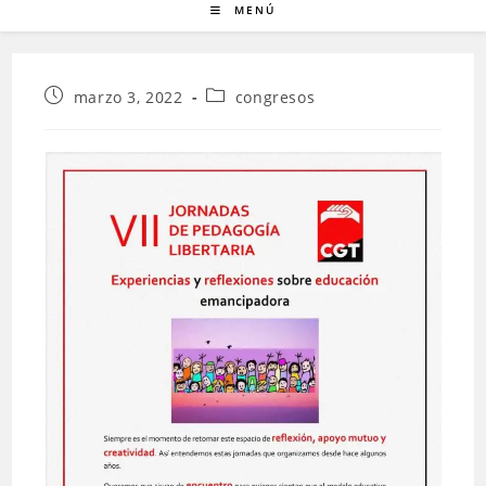
MENÚ
Publicación
Categoría
marzo 3, 2022
congresos
de
de
la
la
entrada:
entrada: