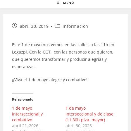
MENÚ
Publicación
Categoría
abril 30, 2019
Informacion
de
de
la
la
entrada:
entrada:
Este 1 de mayo nos vemos en las calles, a las 11h en
Legazpi. Con la CGT, con las personas que quieren,
que queremos transformar y producir alegrías y
esperanzas.
¡¡Viva el 1 de mayo alegre y combativo!!
Relacionado
1 de mayo
1 de mayo
interseccional y
interseccional y de clase
combativo
(11:30h plza. mayor)
abril 21, 2026
abril 30, 2025