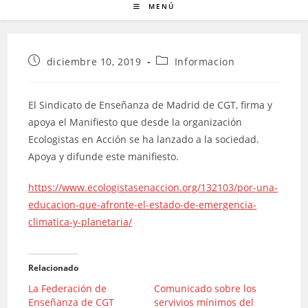
MENÚ
Publicación
Categoría
diciembre 10, 2019
Informacion
de
de
la
la
entrada:
entrada:
El Sindicato de Enseñanza de Madrid de CGT, firma y
apoya el Manifiesto que desde la organización
Ecologistas en Acción se ha lanzado a la sociedad.
Apoya y difunde este manifiesto.
https://www.ecologistasenaccion.org/132103/por-una-
educacion-que-afronte-el-estado-de-emergencia-
climatica-y-planetaria/
Relacionado
La Federación de
Comunicado sobre los
Enseñanza de CGT
servivios mínimos del