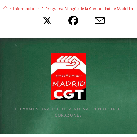
Ir
>
Informacion
>
El Programa Bilingüe de la Comunidad de Madrid a E
al
contenido
LLEVAMOS UNA ESCUELA NUEVA EN NUESTROS
CORAZONES