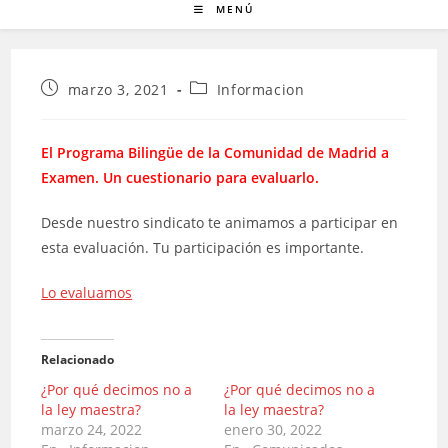
MENÚ
Publicación
Categoría
marzo 3, 2021
Informacion
de
de
la
la
entrada:
entrada:
El Programa Bilingüe de la Comunidad de Madrid a
Examen.
Un cuestionario para evaluarlo.
Desde nuestro sindicato te animamos a participar en
esta evaluación. Tu participación es importante.
Lo evaluamos
Relacionado
¿Por qué decimos no a
¿Por qué decimos no a
la ley maestra?
la ley maestra?
marzo 24, 2022
enero 30, 2022