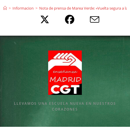
Ir
>
Informacion
>
Nota de prensa de Marea Verde: «Vuelta segura a las
al
contenido
LLEVAMOS UNA ESCUELA NUEVA EN NUESTROS
CORAZONES