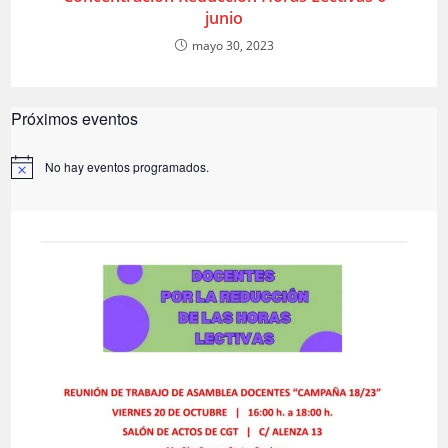
junio
mayo 30, 2023
Próximos eventos
No hay eventos programados.
A
v
i
s
o