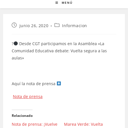
MENÚ
Publicación
Categoría
junio 26, 2020
Informacion
de
de
la
la
entrada:
entrada:
?
Desde CGT participamos en la Asamblea «La
Comunidad Educativa debate: Vuelta segura a las
aulas»
Aquí la nota de prensa
Nota de prensa
Relacionado
Nota de prensa: ¡Vuelve
Marea Verde: Vuelta