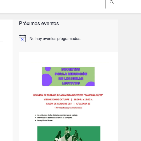
Próximos eventos
No hay eventos programados.
A
v
i
s
o