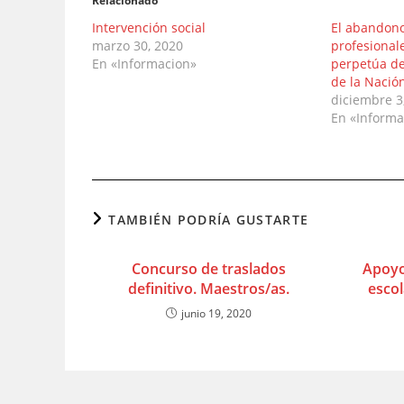
Relacionado
Intervención social
El abandono
marzo 30, 2020
profesionale
En «Informacion»
perpetúa de
de la Nació
diciembre 3
En «Informa
TAMBIÉN PODRÍA GUSTARTE
Concurso de traslados
Apoy
definitivo. Maestros/as.
escol
junio 19, 2020