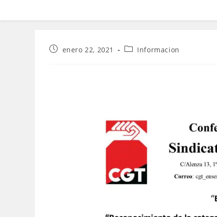
Publicación
Categoría
enero 22, 2021
Informacion
de
de
la
la
entrada:
entrada: