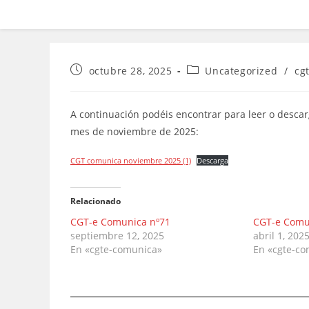
Publicación
Categoría
octubre 28, 2025
Uncategorized
/
cg
de
de
la
la
entrada:
entrada:
A continuación podéis encontrar para leer o descar
mes de noviembre de 2025:
CGT comunica noviembre 2025 (1)
Descarga
Relacionado
CGT-e Comunica nº71
CGT-e Comu
septiembre 12, 2025
abril 1, 202
En «cgte-comunica»
En «cgte-c