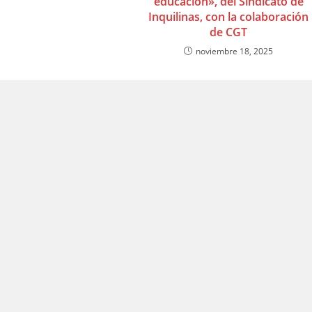
educación», del Sindicato de
Inquilinas, con la colaboración
de CGT
noviembre 18, 2025