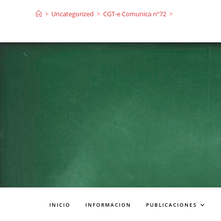
Ir
>
Uncategorized
>
CGT-e Comunica nº72
>
al
contenido
INICIO
INFORMACION
PUBLICACIONES