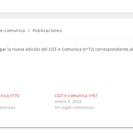
te-comunica
/
Publicaciones
gar la nueva edición del CGT-e Comunica (nº72) correspondiente al
nica nº70
CGT-e comunica nº67
5
enero 9, 2025
omunica»
En «cgte-comunica»