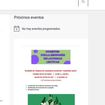
Próximos eventos
No hay eventos programados.
A
v
i
s
o