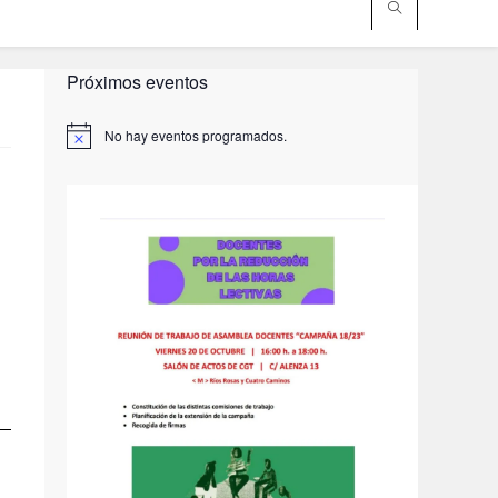
Próximos eventos
No hay eventos programados.
A
v
i
s
o