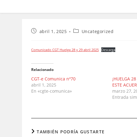
Publicación
Categoría
abril 1, 2025
Uncategorized
de
de
la
la
entrada:
entrada:
Comunicado CGT Huelga 28 y 29 abril 2025
Descarga
Relacionado
CGT-e Comunica nº70
¡HUELGA 28 
abril 1, 2025
ESTE ACUER
En «cgte-comunica»
marzo 27, 2
Entrada sim
TAMBIÉN PODRÍA GUSTARTE