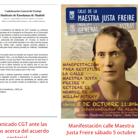
nicado CGT ante las
Manifestación calle Maestra
as acerca del acuerdo
Justa Freire sábado 5 octubre
sectorial