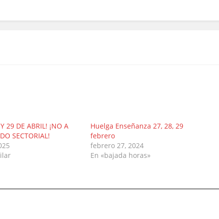
Y 29 DE ABRIL! ¡NO A
Huelga Enseñanza 27, 28, 29
DO SECTORIAL!
febrero
025
febrero 27, 2024
ilar
En «bajada horas»