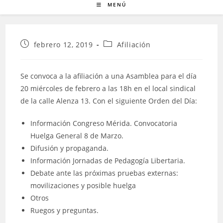
MENÚ
Publicación
Categoría
febrero 12, 2019
Afiliación
de
de
la
la
entrada:
entrada:
Se convoca a la afiliación a una Asamblea para el día
20 miércoles de febrero a las 18h en el local sindical
de la calle Alenza 13. Con el siguiente Orden del Día:
Información Congreso Mérida. Convocatoria
Huelga General 8 de Marzo.
Difusión y propaganda.
Información Jornadas de Pedagogía Libertaria.
Debate ante las próximas pruebas externas:
movilizaciones y posible huelga
Otros
Ruegos y preguntas.