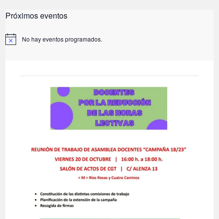
Próximos eventos
No hay eventos programados.
A
v
i
s
o