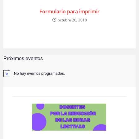
Formulario para imprimir
octubre 20, 2018
Próximos eventos
No hay eventos programados.
A
v
i
s
o