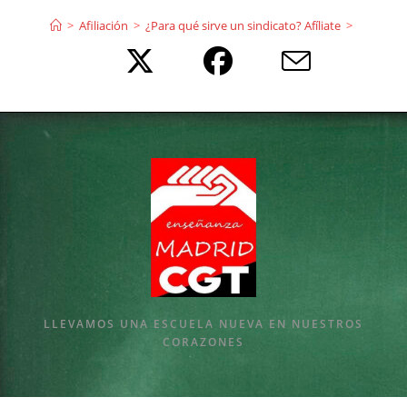
Ir
>
Afiliación
>
¿Para qué sirve un sindicato? Afíliate
>
al
contenido
LLEVAMOS UNA ESCUELA NUEVA EN NUESTROS
CORAZONES