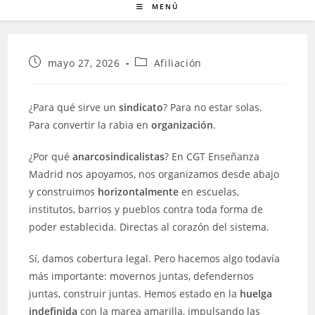
MENÚ
Publicación
Categoría
mayo 27, 2026
Afiliación
de
de
la
la
entrada:
entrada:
¿Para qué sirve un
sindicato
? Para no estar solas.
Para convertir la rabia en
organización
.
¿Por qué
anarcosindicalistas
? En CGT Enseñanza
Madrid nos apoyamos, nos organizamos desde abajo
y construimos
horizontalmente
en escuelas,
institutos, barrios y pueblos contra toda forma de
poder establecida. Directas al corazón del sistema.
Sí, damos cobertura legal. Pero hacemos algo todavía
más importante: movernos juntas, defendernos
juntas, construir juntas. Hemos estado en la
huelga
indefinida
con la marea amarilla, impulsando las