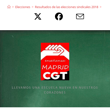
Ir
>
Elecciones
>
Resultados de las elecciones sindicales 2018
>
al
contenido
LLEVAMOS UNA ESCUELA NUEVA EN NUESTROS
CORAZONES