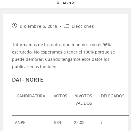
MENÚ
Publicación
Categoría
diciembre 5, 2018
Elecciones
de
de
la
la
entrada:
entrada:
Informamos de los datos que tenemos con el 96%
escrutado. No esperamos a tener el 100% porque se
puede demorar. Cuando tengamos esos datos los
publicaremos también
DAT- NORTE
CANDIDATURA
VOTOS
%VOTOS
DELEGADOS
VALIDOS
ANPE
533
22.02
7