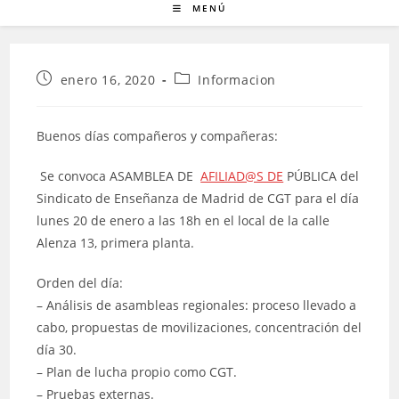
MENÚ
Publicación
Categoría
enero 16, 2020
Informacion
de
de
la
la
entrada:
entrada:
Buenos días compañeros y compañeras:
Se convoca ASAMBLEA DE
AFILIAD@S DE
PÚBLICA del
Sindicato de Enseñanza de Madrid de CGT para el día
lunes 20 de enero a las 18h en el local de la calle
Alenza 13, primera planta.
Orden del día:
– Análisis de asambleas regionales: proceso llevado a
cabo, propuestas de movilizaciones, concentración del
día 30.
– Plan de lucha propio como CGT.
– Pruebas externas.