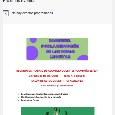
Próximos eventos
No hay eventos programados.
A
v
i
s
o