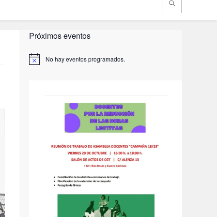
Próximos eventos
No hay eventos programados.
A
v
i
s
o