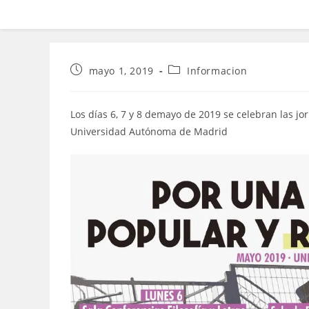
Publicación
Categoría
mayo 1, 2019
Informacion
de
de
la
la
entrada:
entrada:
Los días 6, 7 y 8 demayo de 2019 se celebran las j
Universidad Autónoma de Madrid