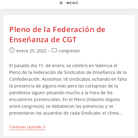
MENÚ
Pleno de la Federación de
Enseñanza de CGT
Publicación
Categoría
enero 25, 2022
congresos
de
de
la
la
El pasado día 15 de enero, se celebró en Valencia el
entrada:
entrada:
Pleno de la Federación de Sindicatos de Enseñanza de la
Confederación. Asistimos 18 sindicatos, echando en falta
la presencia de alguno más pero las cortapisas de la
pandemia siguen pesando mucho a la hora de los
encuentros presenciales. En el Pleno (máximo órgano
entre congresos), se debatieron las ponencias y se
presentaron los acuerdos de cada Sindicato. el clima…
Pleno
Continuar Leyendo
De
La