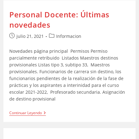
Curso
2021-
Personal Docente: Últimas
2022
Publicada
novedades
El
14
De
Publicación
Categoría
julio 21, 2021
Informacion
Julio
de
de
De
la
la
Novedades página principal Permisos Permiso
entrada:
entrada:
parcialmente retribuido Listados Maestros destinos
provisionales Listas tipo 3, subtipo 33, Maestros
provisionales. Funcionarios de carrera sin destino, los
funcionarios pendientes de la realización de la fase de
prácticas y los aspirantes a interinidad para el curso
escolar 2021-2022, Profesorado secundaria. Asignación
de destino provisional
Personal
Continuar Leyendo
Docente:
Últimas
Novedades