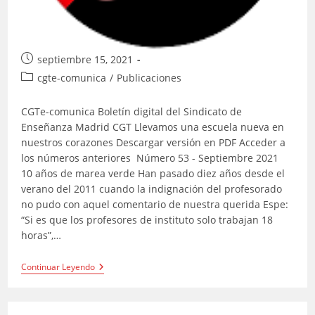
Publicación
septiembre 15, 2021
de
Categoría
cgte-comunica
/
Publicaciones
la
de
entrada:
la
CGTe-comunica Boletín digital del Sindicato de
entrada:
Enseñanza Madrid CGT Llevamos una escuela nueva en
nuestros corazones Descargar versión en PDF Acceder a
los números anteriores Número 53 - Septiembre 2021
10 años de marea verde Han pasado diez años desde el
verano del 2011 cuando la indignación del profesorado
no pudo con aquel comentario de nuestra querida Espe:
“Si es que los profesores de instituto solo trabajan 18
horas”,…
CGTe-
Continuar Leyendo
Comunica
–
Septiembre
2021