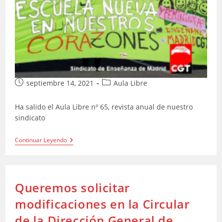
Publicación
Categoría
septiembre 14, 2021
Aula Libre
de
de
la
la
Ha salido el Aula Libre nº 65, revista anual de nuestro
entrada:
entrada:
sindicato
Aula
Continuar Leyendo
Libre
Nº
65
Queremos solicitar
modificaciones en la Circular
de la Dirección General de