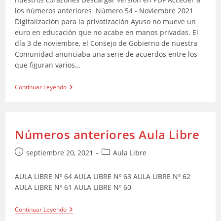
los números anteriores Número 54 - Noviembre 2021
Digitalización para la privatización Ayuso no mueve un
euro en educación que no acabe en manos privadas. El
día 3 de noviembre, el Consejo de Gobierno de nuestra
Comunidad anunciaba una serie de acuerdos entre los
que figuran varios…
CGTe-
Continuar Leyendo
Comunica
–
Noviembre
2021
Números anteriores Aula Libre
Publicación
Categoría
septiembre 20, 2021
Aula Libre
de
de
la
la
AULA LIBRE Nº 64 AULA LIBRE Nº 63 AULA LIBRE Nº 62
entrada:
entrada:
AULA LIBRE Nº 61 AULA LIBRE Nº 60
Números
Continuar Leyendo
Anteriores