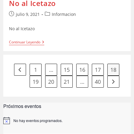
No al Icetazo
Publicación
Categoría
julio 9, 2021
Informacion
de
de
la
la
No al Icetazo
entrada:
entrada:
No
Continuar Leyendo
Al
Icetazo
1
…
15
16
17
18
Ir a la página anterior
19
20
21
…
40
Ir a la pág
Próximos eventos
No hay eventos programados.
A
v
i