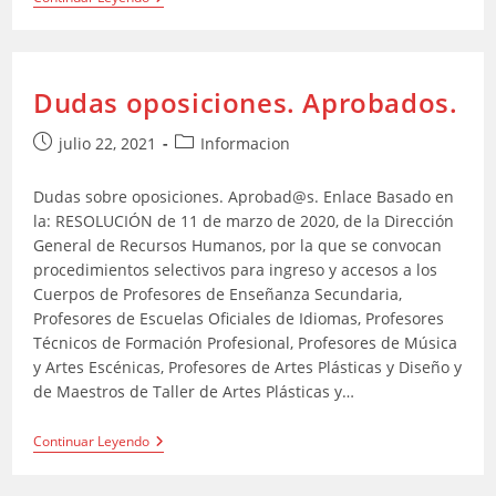
Solicitar
Modificaciones
En
La
Circular
Dudas oposiciones. Aprobados.
De
La
Dirección
Publicación
Categoría
julio 22, 2021
Informacion
General
de
de
De
la
la
Educación
Dudas sobre oposiciones. Aprobad@s. Enlace Basado en
Infantil,
entrada:
entrada:
la: RESOLUCIÓN de 11 de marzo de 2020, de la Dirección
Primaria
Y
General de Recursos Humanos, por la que se convocan
Especial
procedimientos selectivos para ingreso y accesos a los
Relativa
Cuerpos de Profesores de Enseñanza Secundaria,
Al
Funcionamiento
Profesores de Escuelas Oficiales de Idiomas, Profesores
De
Técnicos de Formación Profesional, Profesores de Música
Los
y Artes Escénicas, Profesores de Artes Plásticas y Diseño y
Equipos
De
de Maestros de Taller de Artes Plásticas y…
Orientación
Educativa
Y
Dudas
Continuar Leyendo
Psicopedagógica
Oposiciones.
Durante
Aprobados.
El