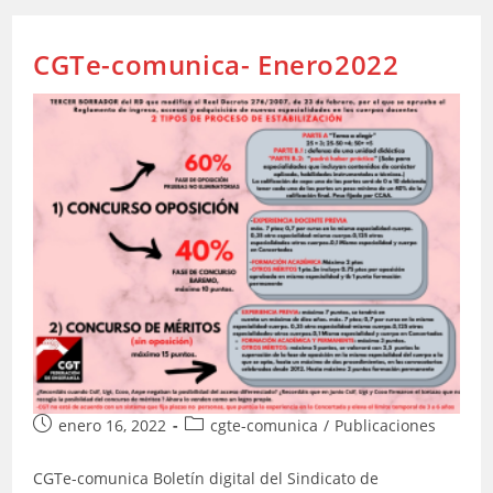
Federación
De
Enseñanza
CGTe-comunica- Enero2022
De
CGT
Publicación
Categoría
enero 16, 2022
cgte-comunica
/
Publicaciones
de
de
la
la
CGTe-comunica Boletín digital del Sindicato de