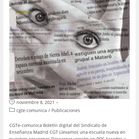
Publicación
noviembre 8, 2021
de
Categoría
cgte-comunica
/
Publicaciones
la
de
entrada:
la
CGTe-comunica Boletín digital del Sindicato de
entrada:
Enseñanza Madrid CGT Llevamos una escuela nueva en
nuestros corazones Descargar versión en PDF Acceder a