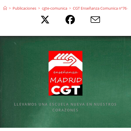
Ir
>
Publicaciones
>
cgte-comunica
>
CGT Enseñanza Comunica nº76 (
al
contenido
LLEVAMOS UNA ESCUELA NUEVA EN NUESTROS
CORAZONES