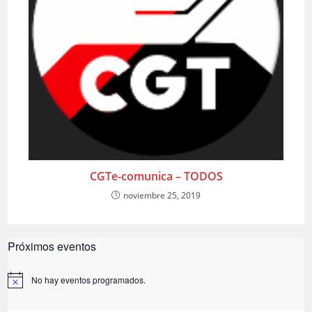
CGTe-comunica – TODOS
noviembre 25, 2019
Próximos eventos
No hay eventos programados.
A
v
i