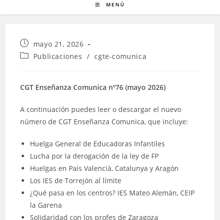
MENÚ
Publicación
mayo 21, 2026
de
Categoría
Publicaciones
/
cgte-comunica
la
de
entrada:
la
entrada:
CGT Enseñanza Comunica nº76 (mayo 2026)
A continuación puedes leer o descargar el nuevo
número de CGT Enseñanza Comunica, que incluye:
Huelga General de Educadoras Infantiles
Lucha por la derogación de la ley de FP
Huelgas en País Valencià, Catalunya y Aragón
Los IES de Torrejón al límite
¿Qué pasa en los centros? IES Mateo Alemán, CEIP
la Garena
Solidaridad con los profes de Zaragoza