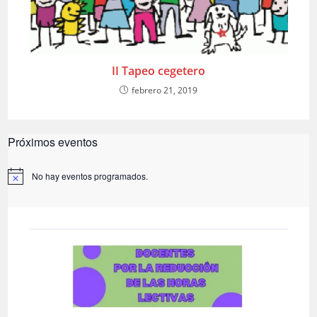
II Tapeo cegetero
febrero 21, 2019
Próximos eventos
No hay eventos programados.
A
v
i
s
o