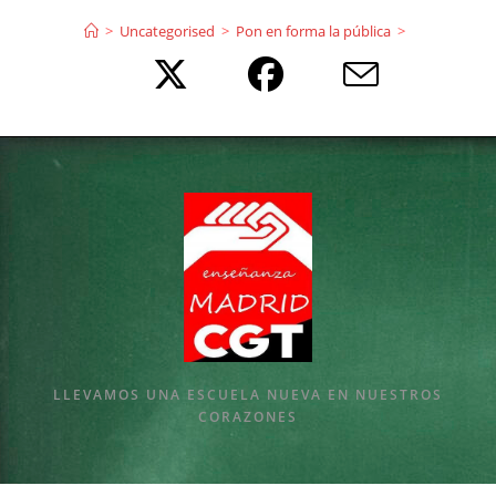
Ir
>
Uncategorised
>
Pon en forma la pública
>
al
contenido
LLEVAMOS UNA ESCUELA NUEVA EN NUESTROS
CORAZONES