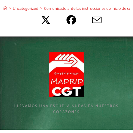
Ir
>
Uncategorized
>
Comunicado ante las instrucciones de inicio de curs
al
contenido
LLEVAMOS UNA ESCUELA NUEVA EN NUESTROS
CORAZONES