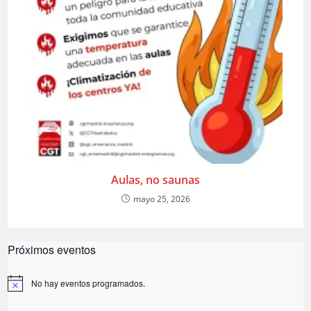
Aulas, no saunas
mayo 25, 2026
Próximos eventos
No hay eventos programados.
A
v
i