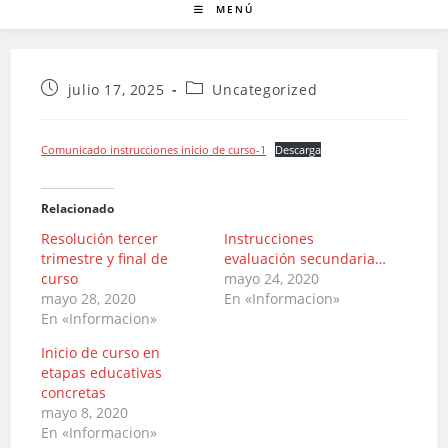
MENÚ
Publicación
Categoría
julio 17, 2025
Uncategorized
de
de
la
la
entrada:
entrada:
Comunicado instrucciones inicio de curso-1
Descarga
Relacionado
Resolución tercer
Instrucciones
trimestre y final de
evaluación secundaria…
curso
mayo 24, 2020
mayo 28, 2020
En «Informacion»
En «Informacion»
Inicio de curso en
etapas educativas
concretas
mayo 8, 2020
En «Informacion»