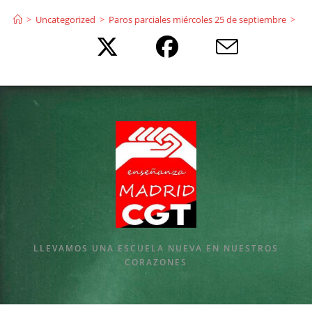
Ir
>
Uncategorized
>
Paros parciales miércoles 25 de septiembre
>
al
contenido
LLEVAMOS UNA ESCUELA NUEVA EN NUESTROS
CORAZONES