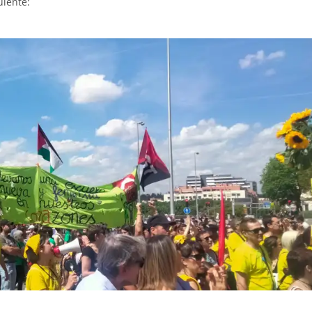
uiente:
a