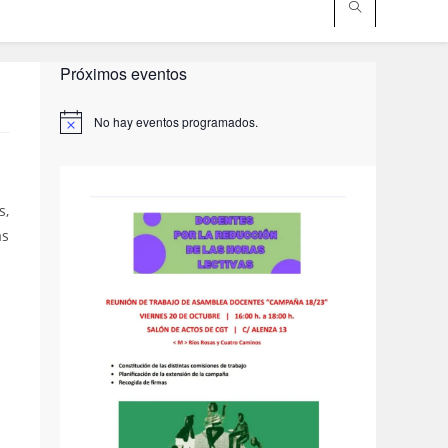
Próximos eventos
No hay eventos programados.
A
v
i
s
o
s,
as