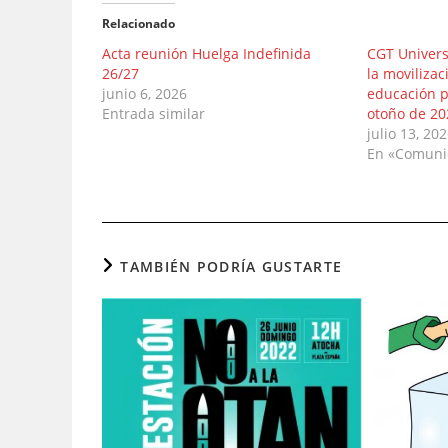
Relacionado
Acta reunión Huelga Indefinida
CGT Univers
26/27
la movilizac
junio 6, 2026
educación p
Entrada similar
otoño de 20
julio 13, 20
En «Comuni
TAMBIÉN PODRÍA GUSTARTE