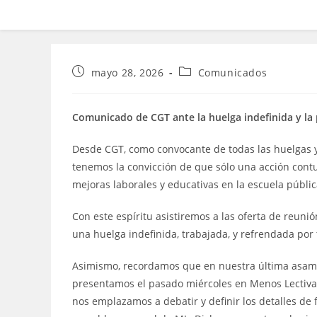
Publicación
Categoría
mayo 28, 2026
Comunicados
de
de
la
la
entrada:
entrada:
Comunicado de CGT ante la huelga indefinida y la 
Desde CGT, como convocante de todas las huelgas y
tenemos la convicción de que sólo una acción contu
mejoras laborales y educativas en la escuela públi
Con este espíritu asistiremos a las oferta de reun
una huelga indefinida, trabajada, y refrendada por 
Asimismo, recordamos que en nuestra última asam
presentamos el pasado miércoles en Menos Lectivas
nos emplazamos a debatir y definir los detalles de f