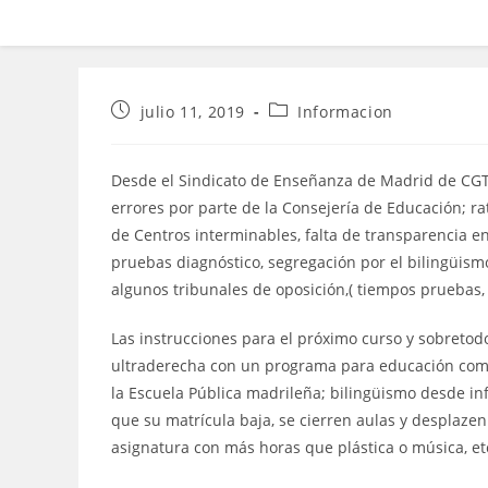
Publicación
Categoría
julio 11, 2019
Informacion
de
de
la
la
entrada:
entrada:
Desde el Sindicato de Enseñanza de Madrid de CGT
errores por parte de la Consejería de Educación; rat
de Centros interminables, falta de transparencia en 
pruebas diagnóstico, segregación por el bilingüismo
algunos tribunales de oposición,( tiempos pruebas, p
Las instrucciones para el próximo curso y sobretod
ultraderecha con un programa para educación comú
la Escuela Pública madrileña; bilingüismo desde inf
que su matrícula baja, se cierren aulas y desplazen
asignatura con más horas que plástica o música, et