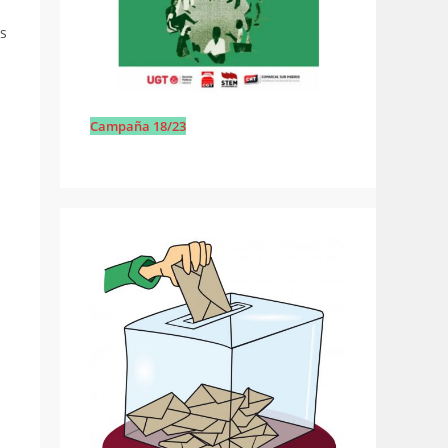
s
Campaña 18/23