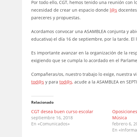
Por todo ello, CGT, hemos tenido una reunión con l
necesidad de crear un espacio donde
l@s
docentes
pareceres y propuestas.
Acordamos convocar una ASAMBLEA conjunta y abier
educativa) el día 16 de septiembre, por la tarde. El
Es importante avanzar en la organización de la resp
exigiendo que se cumpla lo acordado en el Parlame
Compañeras/os, nuestro trabajo lo exige, nuestra v
tod@s
y para
tod@s,
acude a la ASAMBLEA en SEPT
Relacionado
CGT desea buen curso escolar
Oposiciones
septiembre 16, 2018
Música
En «Comunicados»
febrero 6, 
En «Informa