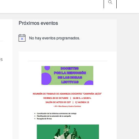
Próximos eventos
No hay eventos programados.
A
v
i
s
es
o