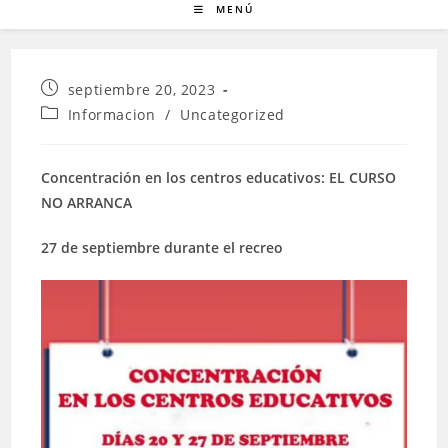
MENÚ
Publicación
septiembre 20, 2023
de
Categoría
Informacion
/
Uncategorized
la
de
entrada:
la
entrada:
Concentración en los centros educativos: EL CURSO
NO ARRANCA
27 de septiembre durante el recreo