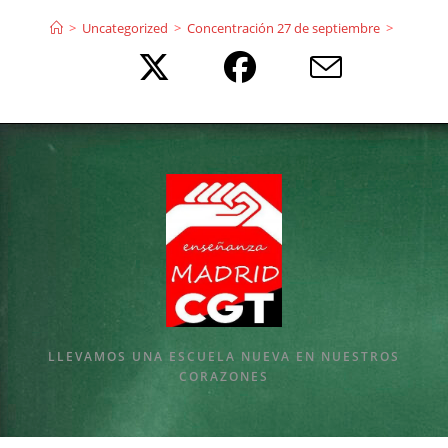
Ir
>
Uncategorized
>
Concentración 27 de septiembre
>
al
contenido
LLEVAMOS UNA ESCUELA NUEVA EN NUESTROS
CORAZONES