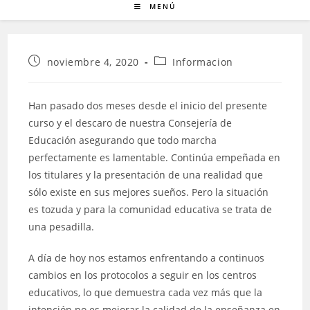
MENÚ
Publicación
Categoría
noviembre 4, 2020
Informacion
de
de
la
la
entrada:
entrada:
Han pasado dos meses desde el inicio del presente
curso y el descaro de nuestra Consejería de
Educación asegurando que todo marcha
perfectamente es lamentable. Continúa empeñada en
los titulares y la presentación de una realidad que
sólo existe en sus mejores sueños. Pero la situación
es tozuda y para la comunidad educativa se trata de
una pesadilla.
A día de hoy nos estamos enfrentando a continuos
cambios en los protocolos a seguir en los centros
educativos, lo que demuestra cada vez más que la
intención no es mejorar la calidad de la enseñanza en