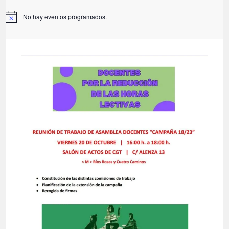
No hay eventos programados.
A
v
i
s
o