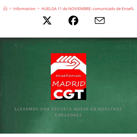
Ir
>
Informacion
>
HUELGA 11 de NOVIEMBRE: comunicado de Enseña
al
contenido
LLEVAMOS UNA ESCUELA NUEVA EN NUESTROS
CORAZONES