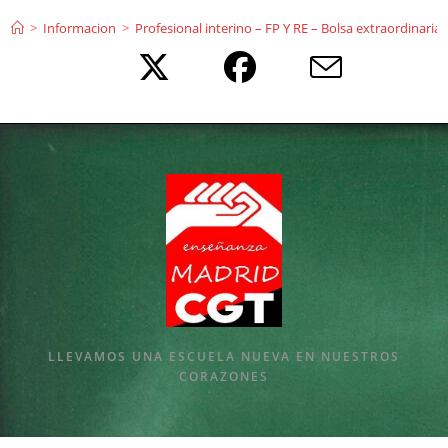
Ir
>
Informacion
>
Profesional interino – FP Y RE – Bolsa extraordinaria
al
contenido
LLEVAMOS UNA ESCUELA NUEVA EN NUESTROS
CORAZONES