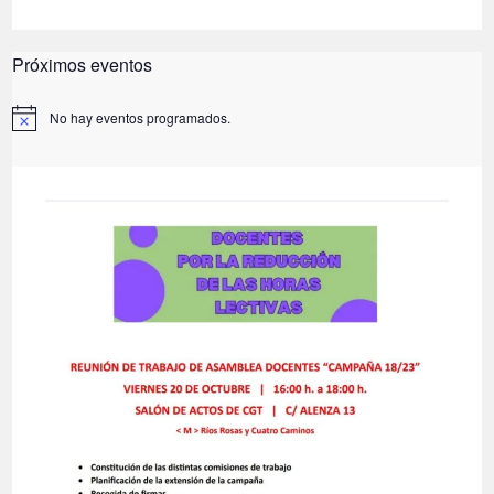
Próximos eventos
No hay eventos programados.
A
v
i
s
o