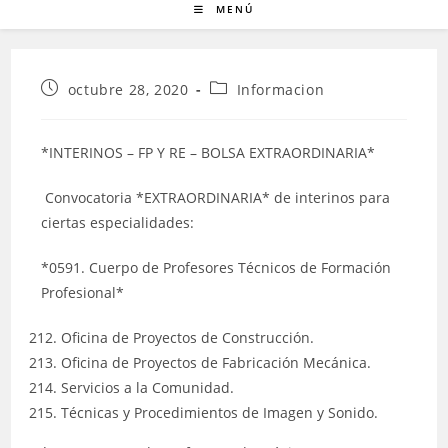
MENÚ
Publicación
Categoría
octubre 28, 2020
Informacion
de
de
la
la
entrada:
entrada:
*INTERINOS – FP Y RE – BOLSA EXTRAORDINARIA*
Convocatoria *EXTRAORDINARIA* de interinos para
ciertas especialidades:
*0591. Cuerpo de Profesores Técnicos de Formación
Profesional*
Oficina de Proyectos de Construcción.
Oficina de Proyectos de Fabricación Mecánica.
Servicios a la Comunidad.
Técnicas y Procedimientos de Imagen y Sonido.