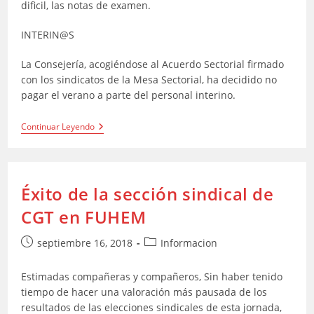
dificil, las notas de examen.
INTERIN@S
La Consejería, acogiéndose al Acuerdo Sectorial firmado
con los sindicatos de la Mesa Sectorial, ha decidido no
pagar el verano a parte del personal interino.
Informaciones
Continuar Leyendo
Éxito de la sección sindical de
CGT en FUHEM
Publicación
Categoría
septiembre 16, 2018
Informacion
de
de
la
la
Estimadas compañeras y compañeros, Sin haber tenido
entrada:
entrada:
tiempo de hacer una valoración más pausada de los
resultados de las elecciones sindicales de esta jornada,