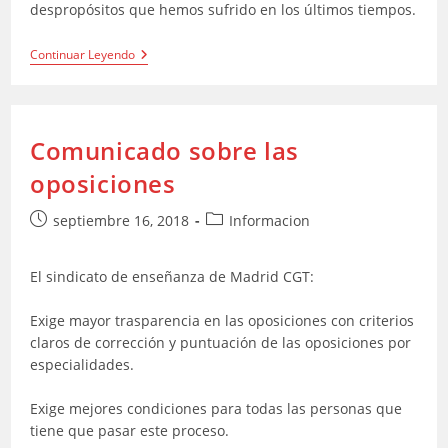
despropósitos que hemos sufrido en los últimos tiempos.
CGT
Continuar Leyendo
Ante
Un
Nuevo
Verano
Caótico
Comunicado sobre las
oposiciones
Publicación
Categoría
septiembre 16, 2018
Informacion
de
de
la
la
El sindicato de enseñanza de Madrid CGT:
entrada:
entrada:
Exige mayor trasparencia en las oposiciones con criterios
claros de corrección y puntuación de las oposiciones por
especialidades.
Exige mejores condiciones para todas las personas que
tiene que pasar este proceso.