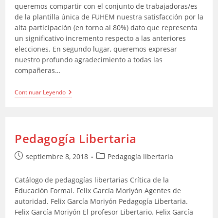
queremos compartir con el conjunto de trabajadoras/es
de la plantilla única de FUHEM nuestra satisfacción por la
alta participación (en torno al 80%) dato que representa
un significativo incremento respecto a las anteriores
elecciones. En segundo lugar, queremos expresar
nuestro profundo agradecimiento a todas las
compañeras…
Éxito
Continuar Leyendo
De
La
Sección
Sindical
De
Pedagogía Libertaria
CGT
En
FUHEM
Publicación
Categoría
septiembre 8, 2018
Pedagogía libertaria
de
de
la
la
Catálogo de pedagogías libertarias Crítica de la
entrada:
entrada:
Educación Formal. Felix García Moriyón Agentes de
autoridad. Felix García Moriyón Pedagogía Libertaria.
Felix García Moriyón El profesor Libertario. Felix García