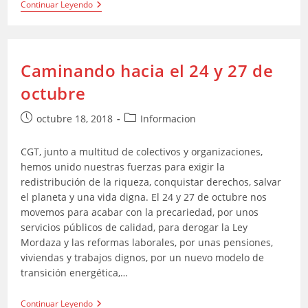
Tapeo-
Continuar Leyendo
Encuentro
CGTero
Caminando hacia el 24 y 27 de
octubre
Publicación
Categoría
octubre 18, 2018
Informacion
de
de
la
la
CGT, junto a multitud de colectivos y organizaciones,
entrada:
entrada:
hemos unido nuestras fuerzas para exigir la
redistribución de la riqueza, conquistar derechos, salvar
el planeta y una vida digna. El 24 y 27 de octubre nos
movemos para acabar con la precariedad, por unos
servicios públicos de calidad, para derogar la Ley
Mordaza y las reformas laborales, por unas pensiones,
viviendas y trabajos dignos, por un nuevo modelo de
transición energética,…
Caminando
Continuar Leyendo