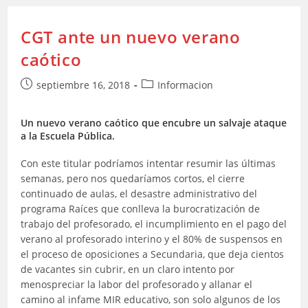
Curso
Escolar
CGT ante un nuevo verano
caótico
Publicación
Categoría
septiembre 16, 2018
Informacion
de
de
la
la
Un nuevo verano caótico que encubre un salvaje ataque
entrada:
entrada:
a la Escuela Pública.
Con este titular podríamos intentar resumir las últimas
semanas, pero nos quedaríamos cortos, el cierre
continuado de aulas, el desastre administrativo del
programa Raíces que conlleva la burocratización de
trabajo del profesorado, el incumplimiento en el pago del
verano al profesorado interino y el 80% de suspensos en
el proceso de oposiciones a Secundaria, que deja cientos
de vacantes sin cubrir, en un claro intento por
menospreciar la labor del profesorado y allanar el
camino al infame MIR educativo, son solo algunos de los