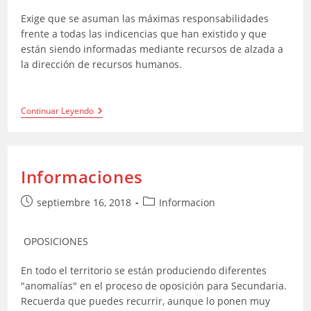
Exige que se asuman las máximas responsabilidades
frente a todas las indicencias que han existido y que
están siendo informadas mediante recursos de alzada a
la dirección de recursos humanos.
Comunicado
Continuar Leyendo
Sobre
Las
Oposiciones
Informaciones
Publicación
Categoría
septiembre 16, 2018
Informacion
de
de
la
la
OPOSICIONES
entrada:
entrada:
En todo el territorio se están produciendo diferentes
"anomalías" en el proceso de oposición para Secundaria.
Recuerda que puedes recurrir, aunque lo ponen muy