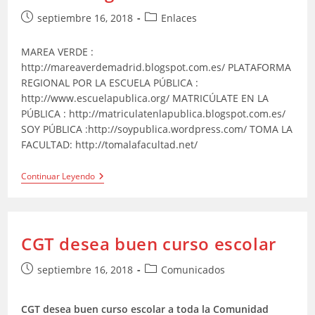
Publicación
Categoría
septiembre 16, 2018
Enlaces
de
de
la
la
MAREA VERDE :
entrada:
entrada:
http://mareaverdemadrid.blogspot.com.es/ PLATAFORMA
REGIONAL POR LA ESCUELA PÚBLICA :
http://www.escuelapublica.org/ MATRICÚLATE EN LA
PÚBLICA : http://matriculatenlapublica.blogspot.com.es/
SOY PÚBLICA :http://soypublica.wordpress.com/ TOMA LA
FACULTAD: http://tomalafacultad.net/
Webs
Continuar Leyendo
Amigas
CGT desea buen curso escolar
Publicación
Categoría
septiembre 16, 2018
Comunicados
de
de
la
la
CGT desea buen curso escolar a toda la Comunidad
entrada:
entrada: