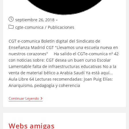
Publicación
septiembre 26, 2018
de
Categoría
cgte-comunica
/
Publicaciones
la
de
entrada:
la
CGT e-comunica Boletín digital del Sindicato de
entrada:
Enseñanza Madrid CGT "Llevamos una escuela nueva en
nuestros corazones" Ha salido el CGTe-comunica nº 42
con noticias sobre: CGT desea un buen curso Escolar
Lamentable falta de infraestructuras educativas No a la
venta de material bélico a Arabia Saudí Ya está aquí...
Aula Libre 64 Lecturas recomendadas: Joan Puig Elías:
Anarquismo, pedagogía y coherencia
CGTe-
Continuar Leyendo
Comunica
Nº
42
Webs amigas