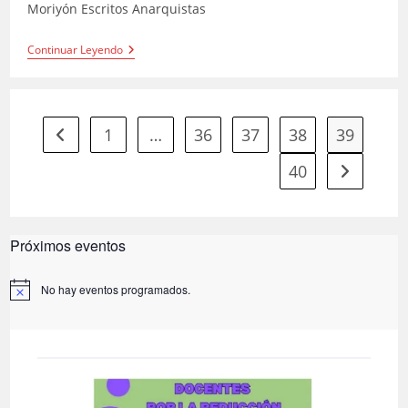
Moriyón Escritos Anarquistas
Pedagogía
Continuar Leyendo
Libertaria
1
…
36
37
38
39
Ir a la página anterior
40
Ir a la pág
Próximos eventos
No hay eventos programados.
A
v
i
s
o