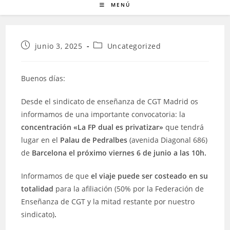
MENÚ
Publicación
Categoría
junio 3, 2025
Uncategorized
de
de
la
la
entrada:
entrada:
Buenos días:
Desde el sindicato de enseñanza de CGT Madrid os
informamos de una importante convocatoria: la
concentración «La FP dual es privatizar»
que tendrá
lugar en el
Palau de Pedralbes
(avenida Diagonal 686)
de
Barcelona el próximo viernes 6 de junio a las 10h.
Informamos de que
el viaje puede ser costeado en su
totalidad
para la afiliación (50% por la Federación de
Enseñanza de CGT y la mitad restante por nuestro
sindicato)
.