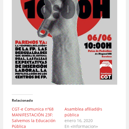
Relacionado
CGT-e Comunica nº68
Asamblea afiliad@s
MANIFESTACIÓN 23F:
pública
Salvemos la Educación
enero 16, 2020
Pública
En «Informacion»