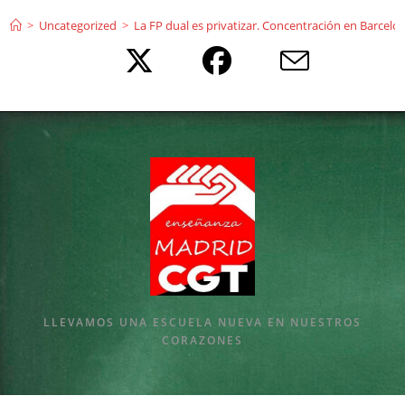
Ir
>
Uncategorized
>
La FP dual es privatizar. Concentración en Barcelo
al
contenido
LLEVAMOS UNA ESCUELA NUEVA EN NUESTROS
CORAZONES